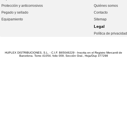
Protección y anticorrosivos
Quiénes somos
Pegado y sellado
Contacto
Equipamiento
Sitemap
Legal
Política de privacidad
HUPLEX DISTRIBUCIONES, S.L. - C.I.F. B65046229 - Inscrita en el Registro Mercantil de
Barcelona. Tomo 41054, folio 009, Sección Gral., Hoja/Dup 377298